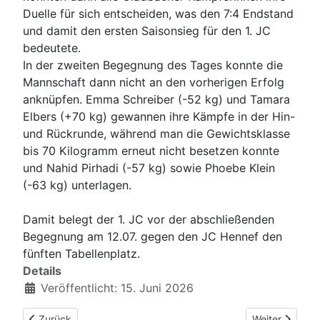
Duelle für sich entscheiden, was den 7:4 Endstand
und damit den ersten Saisonsieg für den 1. JC
bedeutete.
In der zweiten Begegnung des Tages konnte die
Mannschaft dann nicht an den vorherigen Erfolg
anknüpfen. Emma Schreiber (-52 kg) und Tamara
Elbers (+70 kg) gewannen ihre Kämpfe in der Hin-
und Rückrunde, während man die Gewichtsklasse
bis 70 Kilogramm erneut nicht besetzen konnte
und Nahid Pirhadi (-57 kg) sowie Phoebe Klein
(-63 kg) unterlagen.
Damit belegt der 1. JC vor der abschließenden
Begegnung am 12.07. gegen den JC Hennef den
fünften Tabellenplatz.
Details
Veröffentlicht: 15. Juni 2026
Vorheriger Beitrag: Alex Feldmann wird Nordrhein-Meister U13
Nächster Beitr
Zurück
Weiter