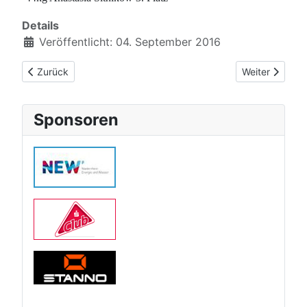
Details
Veröffentlicht: 04. September 2016
Vorheriger Beitrag: Judo-Club will in der Hölle von Wahlheim s
Nächster Beit
Zurück
Weiter
Sponsoren