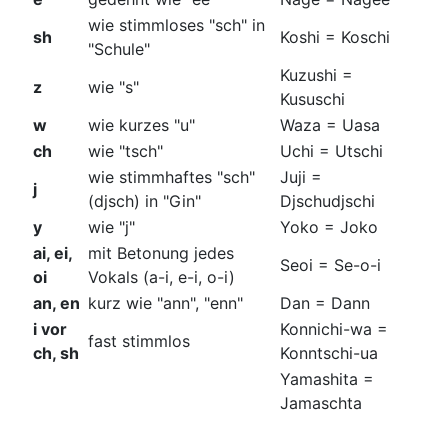
wie stimmloses "sch" in
sh
Koshi = Koschi
"Schule"
Kuzushi =
z
wie "s"
Kususchi
w
wie kurzes "u"
Waza = Uasa
ch
wie "tsch"
Uchi = Utschi
wie stimmhaftes "sch"
Juji =
j
(djsch) in "Gin"
Djschudjschi
y
wie "j"
Yoko = Joko
ai, ei,
mit Betonung jedes
Seoi = Se-o-i
oi
Vokals (a-i, e-i, o-i)
an, en
kurz wie "ann", "enn"
Dan = Dann
i vor
Konnichi-wa =
fast stimmlos
ch, sh
Konntschi-ua
Yamashita =
Jamaschta