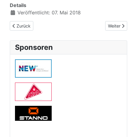
Details
Veröffentlicht: 07. Mai 2018
Vorheriger Beitrag: Trainingszeiten
Nächster Beit
Zurück
Weiter
Sponsoren