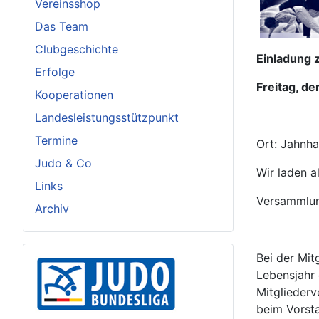
Vereinsshop
Das Team
Clubgeschichte
Einladung 
Erfolge
Freitag, d
Kooperationen
Landesleistungsstützpunkt
Termine
Ort: Jahnha
Judo & Co
Wir laden a
Links
Versammlun
Archiv
Bei der Mit
Lebensjahr 
Mitglieder
beim Vorsta