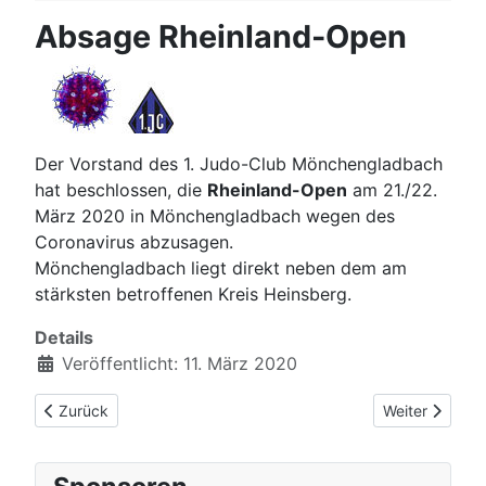
Absage Rheinland-Open
Der Vorstand des 1. Judo-Club Mönchengladbach
hat beschlossen, die
Rheinland-Open
am 21./22.
März 2020 in Mönchengladbach wegen des
Coronavirus abzusagen.
Mönchengladbach liegt direkt neben dem am
stärksten betroffenen Kreis Heinsberg.
Details
Veröffentlicht: 11. März 2020
Vorheriger Beitrag: Schulen schließen - Judotraining aussetze
Nächster Beit
Zurück
Weiter