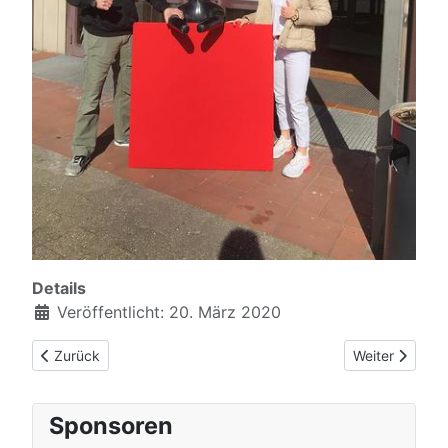
Details
Veröffentlicht: 20. März 2020
Vorheriger Beitrag: Marc Odenthal ist Athletensprecher
Nächster Beitr
Zurück
Weiter
Sponsoren