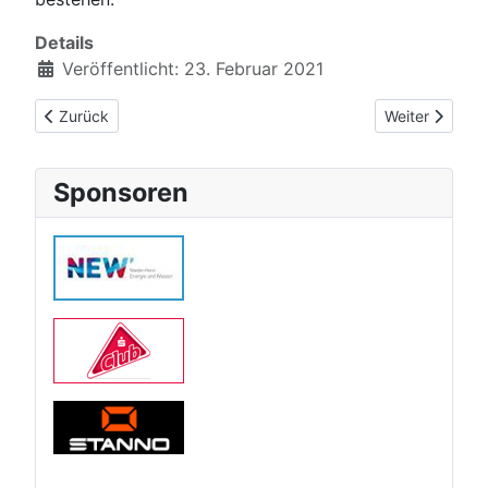
Details
Veröffentlicht: 23. Februar 2021
Vorheriger Beitrag: Zwei Gladbacher beim Grand Slam in Usbe
Nächster Beitr
Zurück
Weiter
Sponsoren