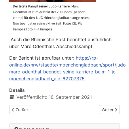
Auch die Rheinische Post berichtet ausführlich
über Marc Odenthals Abschiedskampf!
Der Bericht ist abrufbar unter:
https://rp-
online.de/nrw/staedte/moenchengladbach/sport/judo-
marc-odenthal-beendet-seine-karriere-beim-1-jc-
moenchengladbach_aid-62707375
Details
Veröffentlicht: 16. September 2021
Vorheriger Beitrag: Zweiter Bundesliga-Kampftag in Gelsenkir
Nächster Beit
Zurück
Weiter