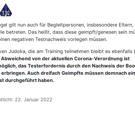
el gilt nun auch für Begleitpersonen, insbesondere Eltern, 
lle betreten. Das heißt, dass diese geimpft/genesen sein m
einen negativen Testnachweis vorlegen müssen.
iven Judoka, die am Training teilnehmen bleibt es ebenfalls 
.
Abweichend von der aktuellen Corona-Verordnung ist
öglich, das Testerfordernis durch den Nachweis der Boo
 erbringen. Auch dreifach Geimpfte müssen demnach ei
t durchgeführt haben.
tlicht: 22. Januar 2022
eitrag: Trainingsentfall aufgrund aktueller Coronalage