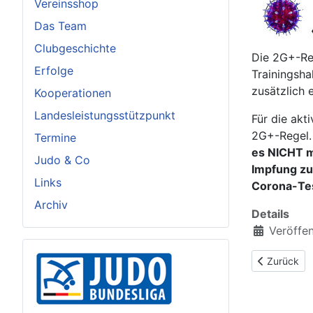
Vereinsshop
Das Team
Clubgeschichte
Die 2G+-Reg
Erfolge
Trainingsha
zusätzlich 
Kooperationen
Landesleistungsstützpunkt
Für die akt
2G+-Regel
Termine
es NICHT m
Judo & Co
Impfung zu
Links
Corona-Tes
Archiv
Details
Veröffen
Vorheriger B
Zurück