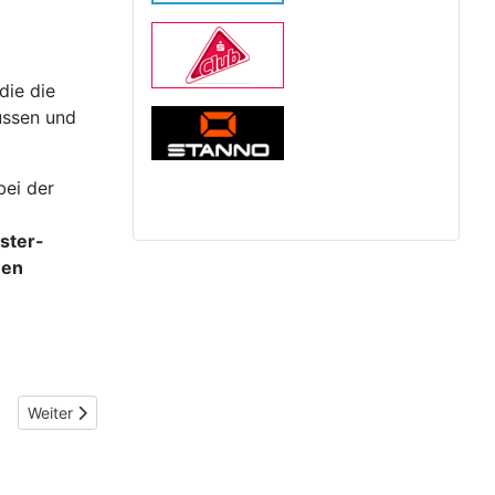
die die
üssen und
bei der
ster-
nen
Nächster Beitrag: Informationen zum Trainingsbeginn am 10.1.2
Weiter