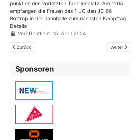
punktlos den vorletzten Tabellenplatz. Am 11.05.
empfangen die Frauen des 1. JC den JC 66
Bottrop in der Jahnhalle zum nächsten Kampftag.
Details
Veröffentlicht: 15. April 2024
Vorheriger Beitrag: Michael Machado wird Deutscher Vizemeis
Nächster Beitr
Zurück
Weiter
Sponsoren