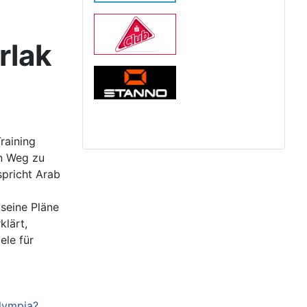
rlak
raining
en Weg zu
spricht Arab
seine Pläne
klärt,
ele für
olympia?