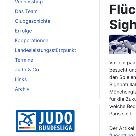
Vereinsshop
Flüc
Das Team
Sigh
Clubgeschichte
Erfolge
Kooperationen
Landesleistungsstützpunkt
Termine
Vor ein paa
Judo & Co
besucht un
den Spielen
Links
Sighbatulla
Archiv
Mönchengla
für die Zuk
welche Bede
Paris sind.
Der Artikel
fluechtling