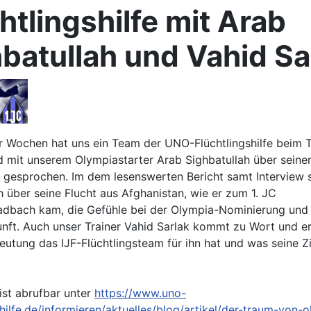
htlingshilfe mit Arab
batullah und Vahid Sa
r Wochen hat uns ein Team der UNO-Flüchtlingshilfe beim T
d mit unserem Olympiastarter Arab Sighbatullah über sein
 gesprochen. Im dem lesenswerten Bericht samt Interview 
h über seine Flucht aus Afghanistan, wie er zum 1. JC
dbach kam, die Gefühle bei der Olympia-Nominierung und 
unft. Auch unser Trainer Vahid Sarlak kommt zu Wort und er
utung das IJF-Flüchtlingsteam für ihn hat und was seine Zi
 ist abrufbar unter
https://www.uno-
shilfe.de/informieren/aktuelles/blog/artikel/der-traum-von-