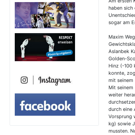
Am ersten K
haben sich
Unentschie
sogar am E
Maxim Wegel
Gewichtskla
Aslanbek Ka
Golden-Sco
Hinz (-100 
konnte, zo
mit seinem
Mit seinem
weiter her
durchsetzen
durch eine 
Vorsprung 
kg) sowie 
mussten. Nu