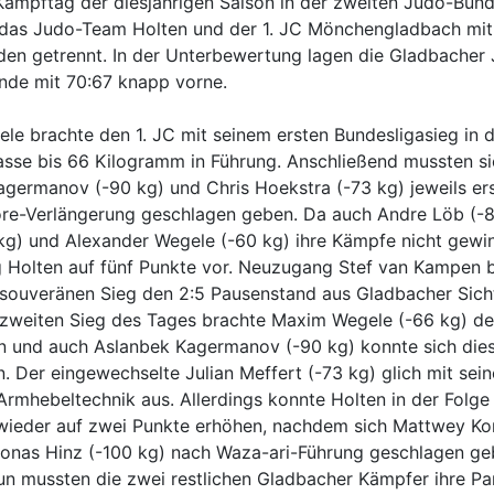
ampftag der diesjährigen Saison in der zweiten Judo-Bund
 das Judo-Team Holten und der 1. JC Mönchengladbach mit
den getrennt. In der Unterbewertung lagen die Gladbacher
nde mit 70:67 knapp vorne.
e brachte den 1. JC mit seinem ersten Bundesligasieg in 
sse bis 66 Kilogramm in Führung. Anschließend mussten si
germanov (-90 kg) und Chris Hoekstra (-73 kg) jeweils ers
re-Verlängerung geschlagen geben. Da auch Andre Löb (-8
kg) und Alexander Wegele (-60 kg) ihre Kämpfe nicht gewi
g Holten auf fünf Punkte vor. Neuzugang Stef van Kampen 
 souveränen Sieg den 2:5 Pausenstand aus Gladbacher Sich
 zweiten Sieg des Tages brachte Maxim Wegele (-66 kg) de
an und auch Aslanbek Kagermanov (-90 kg) konnte sich die
. Der eingewechselte Julian Meffert (-73 kg) glich mit sei
Armhebeltechnik aus. Allerdings konnte Holten in der Folge
wieder auf zwei Punkte erhöhen, nachdem sich Mattwey Kor
Jonas Hinz (-100 kg) nach Waza-ari-Führung geschlagen g
n mussten die zwei restlichen Gladbacher Kämpfer ihre Pa