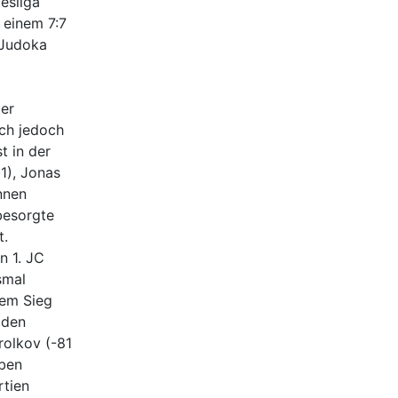
esliga
 einem 7:7
 Judoka
der
ch jedoch
t in der
1), Jonas
nnen
besorgte
t.
n 1. JC
smal
nem Sieg
 den
olkov (-81
eben
rtien