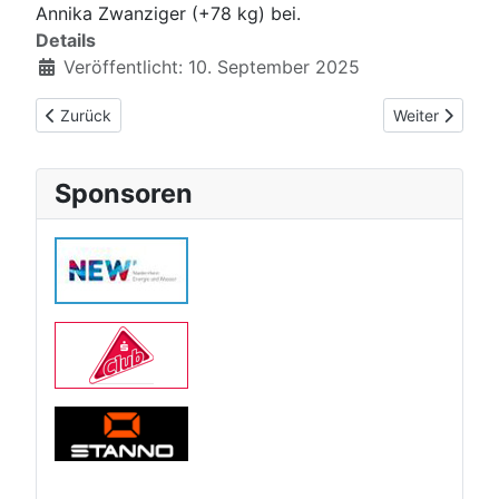
Annika Zwanziger (+78 kg) bei.
Details
Veröffentlicht: 10. September 2025
Vorheriger Beitrag: Sechs Qualifizierte für Westdeutsche Meist
Nächster Beitr
Zurück
Weiter
Sponsoren