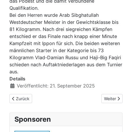
das Podest und die damit verbundene
Qualifikation.
Bei den Herren wurde Arab Sibghatullah
Westdeutscher Meister in der Gewichtsklasse bis
81 Kilogramm. Nach drei siegreichen Kämpfen
entschied er das Finale nach knapp einer Minute
Kampfzeit mit Ippon für sich. Die beiden weiteren
männlichen Starter in der Kategorie bis 73
Kilogramm Vlad-Damian Russu und Haji-Big Faqiri
schieden nach Auftaktniederlagen aus dem Turnier
aus.
Details
Veröffentlicht: 21. September 2025
Vorheriger Beitrag: Zweite Auflage des Karl-Heinz-Görtz-Gedä
Nächster Beitr
Zurück
Weiter
Sponsoren