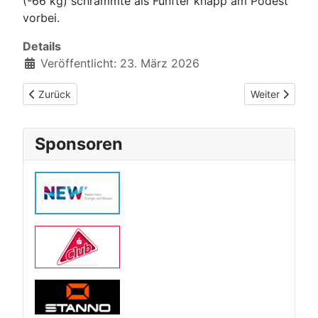
(-66 kg) schrammte als Fünfter knapp am Podest
vorbei.
Details
Veröffentlicht: 23. März 2026
Vorheriger Beitrag: Trainingszeiten in den Osterferien
Nächster Beitr
Zurück
Weiter
Sponsoren