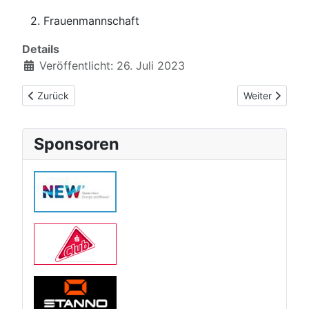
2. Frauenmannschaft
Details
Veröffentlicht: 26. Juli 2023
Vorheriger Beitrag: Trainer
Nächster Beitr
Zurück
Weiter
Sponsoren