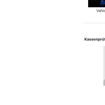
Vahi
Kassenprü