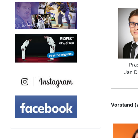
Prä
Jan D
Vorstand (