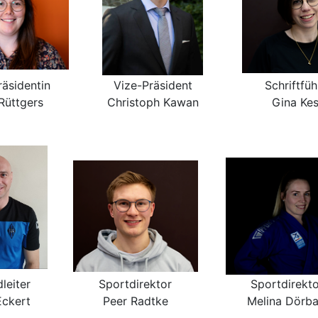
räsidentin
Vize-Präsident
Schriftfüh
 Rüttgers
Christoph Kawan
Gina Kes
leiter
Sportdirektor
Sportdirekto
Eckert
Peer Radtke
Melina Dörb