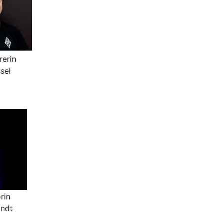
rerin
sel
rin
andt