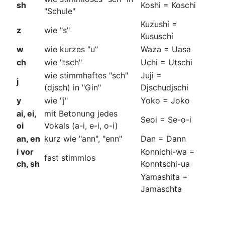
sh
Koshi = Koschi
"Schule"
Kuzushi =
z
wie "s"
Kususchi
w
wie kurzes "u"
Waza = Uasa
ch
wie "tsch"
Uchi = Utschi
wie stimmhaftes "sch"
Juji =
j
(djsch) in "Gin"
Djschudjschi
y
wie "j"
Yoko = Joko
ai, ei,
mit Betonung jedes
Seoi = Se-o-i
oi
Vokals (a-i, e-i, o-i)
an, en
kurz wie "ann", "enn"
Dan = Dann
i vor
Konnichi-wa =
fast stimmlos
ch, sh
Konntschi-ua
Yamashita =
Jamaschta