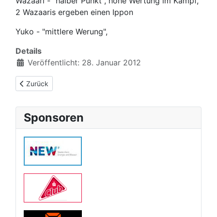
Wazaari - "halber Punkt", hohe Wertung im Kampf,
2 Wazaaris ergeben einen Ippon
Yuko - "mittlere Werung",
Details
Veröffentlicht: 28. Januar 2012
Vorheriger Beitrag: Judo Regeln
Zurück
Sponsoren