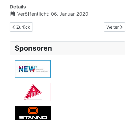
Details
Veröffentlicht: 06. Januar 2020
Vorheriger Beitrag: Jahrestagung des Landessportbundes No
Nächster Beit
Zurück
Weiter
Sponsoren