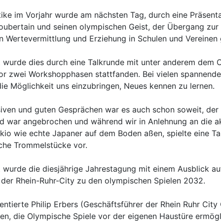
ike im Vorjahr wurde am nächsten Tag, durch eine Präsent
oubertain und seinen olympischen Geist, der Übergang zur
n Wertevermittlung und Erziehung in Schulen und Vereinen
 wurde dies durch eine Talkrunde mit unter anderem dem 
vor zwei Workshopphasen stattfanden. Bei vielen spannen
die Möglichkeit uns einzubringen, Neues kennen zu lernen.
siven und guten Gesprächen war es auch schon soweit, der
d war angebrochen und während wir in Anlehnung an die ak
okio wie echte Japaner auf dem Boden aßen, spielte eine T
sche Trommelstücke vor.
wurde die diesjährige Jahrestagung mit einem Ausblick au
der Rhein-Ruhr-City zu den olympischen Spielen 2032.
entierte Philip Erbers (Geschäftsführer der Rhein Ruhr Cit
en, die Olympische Spiele vor der eigenen Haustüre ermög