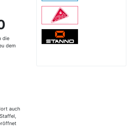
0
 die
reu dem
dort auch
Staffel,
röffnet