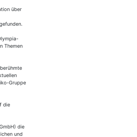
ation über
 gefunden.
Olympia-
den Themen
 berühmte
tuellen
aiko-Gruppe
f die
y GmbH) die
lichen und