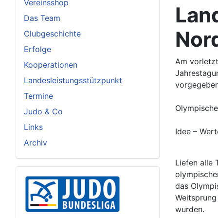
Vereinsshop
Lan
Das Team
Nor
Clubgeschichte
Erfolge
Am vorletz
Kooperationen
Jahrestagu
Landesleistungsstützpunkt
vorgegebe
Termine
Olympische
Judo & Co
Links
Idee – Wert
Archiv
Liefen alle
olympischen
das Olympis
Weitsprung
wurden.