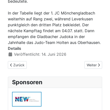
bedeutete.
In der Tabelle liegt der 1. JC Mönchengladbach
weiterhin auf Rang zwei, während Leverkusen
punktgleich den dritten Platz bekleidet. Der
nächste Kampftag findet am 04.07. statt. Dann
empfangen die Gladbacher Judoka in der
Jahnhalle das Judo-Team Holten aus Oberhausen.
Details
Veröffentlicht: 14. Juni 2026
Vorheriger Beitrag: Sieg und Niederlage in der Oberliga der F
Nächster Beitr
Zurück
Weiter
Sponsoren