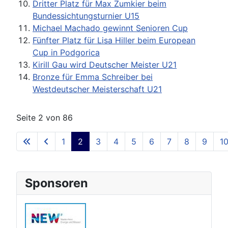
Dritter Platz für Max Zumkier beim
Bundessichtungsturnier U15
Michael Machado gewinnt Senioren Cup
Fünfter Platz für Lisa Hiller beim European
Cup in Podgorica
Kirill Gau wird Deutscher Meister U21
Bronze für Emma Schreiber bei
Westdeutscher Meisterschaft U21
Seite 2 von 86
1
2
3
4
5
6
7
8
9
1
Sponsoren