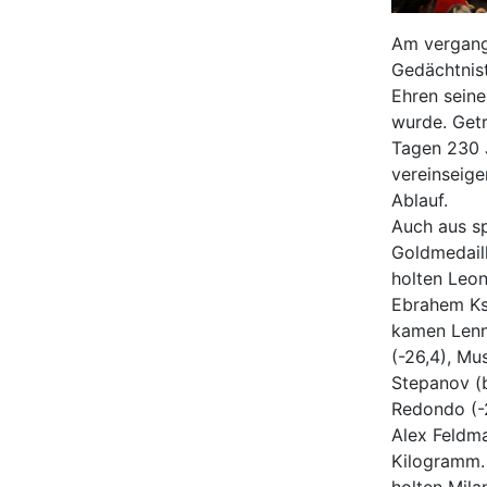
Am vergang
Gedächtnist
Ehren seine
wurde. Getr
Tagen 230 J
vereinseige
Ablauf.
Auch aus sp
Goldmedaill
holten Leona
Ebrahem Ksc
kamen Lenny
(-26,4), Mu
Stepanov (b
Redondo (-
Alex Feldma
Kilogramm. 