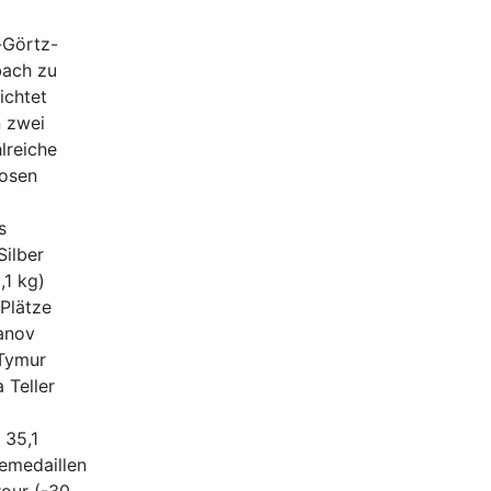
-Görtz-
bach zu
ichtet
n zwei
lreiche
losen
s
Silber
,1 kg)
 Plätze
anov
 Tymur
 Teller
 35,1
emedaillen