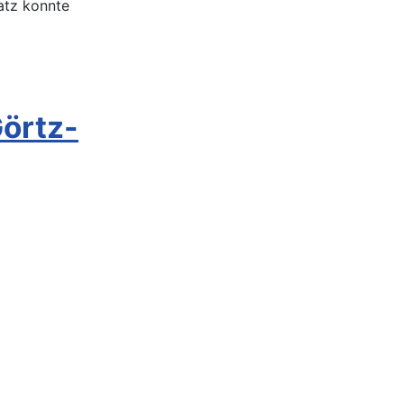
latz konnte
Görtz-