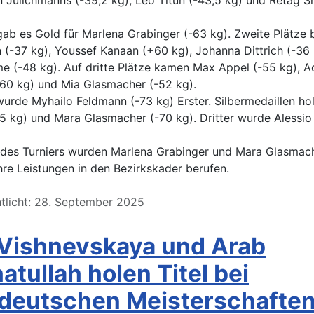
n Jülichmanns (-39,2 kg), Leo Titun (-43,5 kg) und Retag S
gab es Gold für Marlena Grabinger (-63 kg). Zweite Plätze 
(-37 kg), Youssef Kanaan (+60 kg), Johanna Dittrich (-36
e (-48 kg). Auf dritte Plätze kamen Max Appel (-55 kg), 
60 kg) und Mia Glasmacher (-52 kg).
wurde Myhailo Feldmann (-73 kg) Erster. Silbermedaillen ho
5 kg) und Mara Glasmacher (-70 kg). Dritter wurde Alessi
des Turniers wurden Marlena Grabinger und Mara Glasmac
ihre Leistungen in den Bezirkskader berufen.
ntlicht: 28. September 2025
 Vishnevskaya und Arab
atullah holen Titel bei
deutschen Meisterschafte