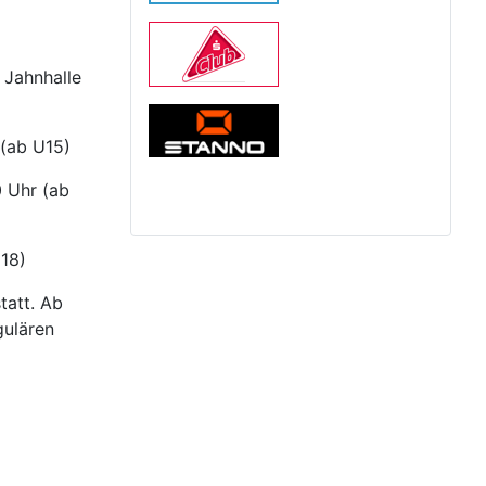
r Jahnhalle
 (ab U15)
0 Uhr (ab
U18)
tatt. Ab
gulären