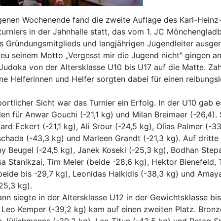
enen Wochenende fand die zweite Auflage des Karl-Heinz
urniers in der Jahnhalle statt, das vom 1. JC Mönchenglad
s Gründungsmitglieds und langjährigen Jugendleiter ausger
eu seinem Motto „Vergesst mir die Jugend nicht" gingen a
udoka von der Altersklasse U10 bis U17 auf die Matte. Zah
ne Helferinnen und Helfer sorgten dabei für einen reibungs
ortlicher Sicht war das Turnier ein Erfolg. In der U10 gab e
en für Anwar Gouchi (-21,1 kg) und Milan Breimaer (-26,4). 
rd Eckert (-21,1 kg), Ali Srour (-24,5 kg), Olias Palmer (-33
hada (-43,3 kg) und Marleen Grandt (-21,3 kg). Auf dritte
 Beugel (-24,5 kg), Janek Koseki (-25,3 kg), Bodhan Step
sa Stanikzai, Tim Meier (beide -28,6 kg), Hektor Bienefeld,
eide bis -29,7 kg), Leonidas Halkidis (-38,3 kg) und Amaya
25,3 kg).
nn siegte in der Altersklasse U12 in der Gewichtsklasse bis
Leo Kemper (-39,2 kg) kam auf einen zweiten Platz. Bronz