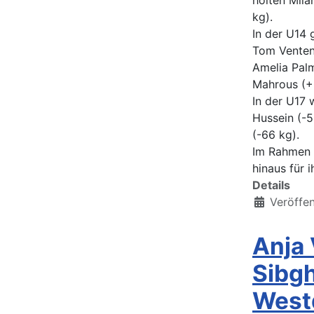
holten Mila
kg).
In der U14 
Tom Venten 
Amelia Palm
Mahrous (+
In der U17 
Hussein (-5
(-66 kg).
Im Rahmen 
hinaus für 
Details
Veröffe
Anja
Sibgh
West