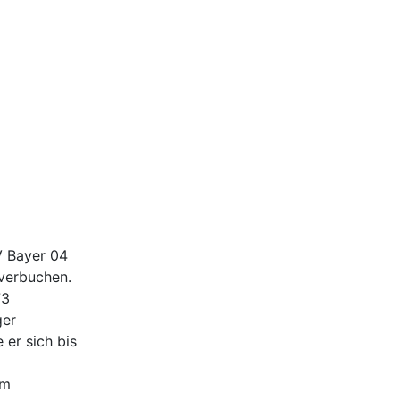
V Bayer 04
verbuchen.
73
ger
 er sich bis
im