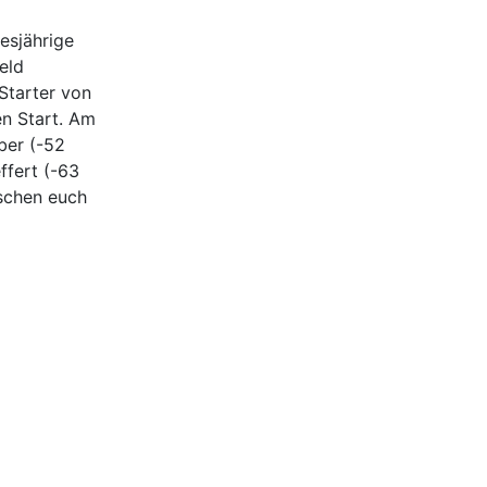
esjährige
eld
Starter von
n Start. Am
ber (-52
ffert (-63
schen euch