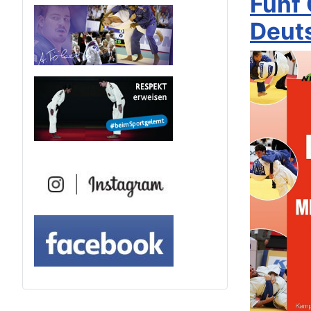
Fünf 
Deut