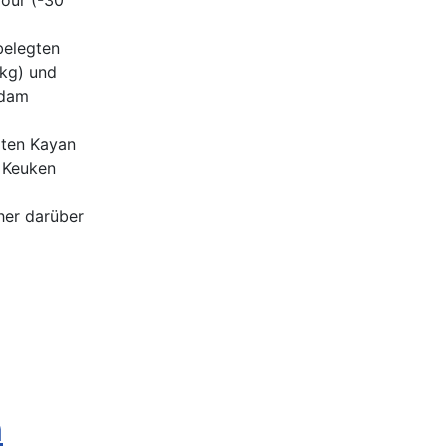
rour (-30
belegten
 kg) und
Adam
lten Kayan
o Keuken
her darüber
n