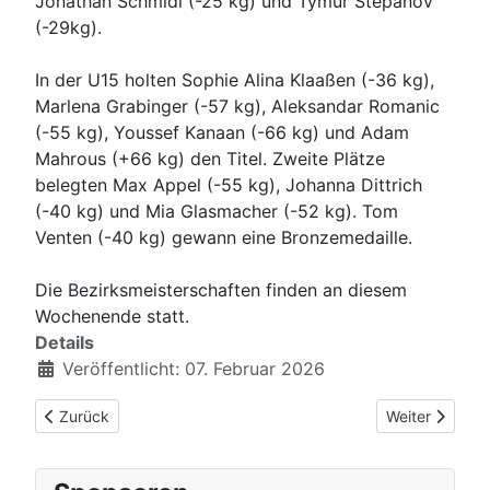
Jonathan Schmidl (-25 kg) und Tymur Stepanov
(-29kg).
In der U15 holten Sophie Alina Klaaßen (-36 kg),
Marlena Grabinger (-57 kg), Aleksandar Romanic
(-55 kg), Youssef Kanaan (-66 kg) und Adam
Mahrous (+66 kg) den Titel. Zweite Plätze
belegten Max Appel (-55 kg), Johanna Dittrich
(-40 kg) und Mia Glasmacher (-52 kg). Tom
Venten (-40 kg) gewann eine Bronzemedaille.
Die Bezirksmeisterschaften finden an diesem
Wochenende statt.
Details
Veröffentlicht: 07. Februar 2026
Vorheriger Beitrag: Zahlreiche Medaillen bei den Bezirksmeist
Nächster Beit
Zurück
Weiter