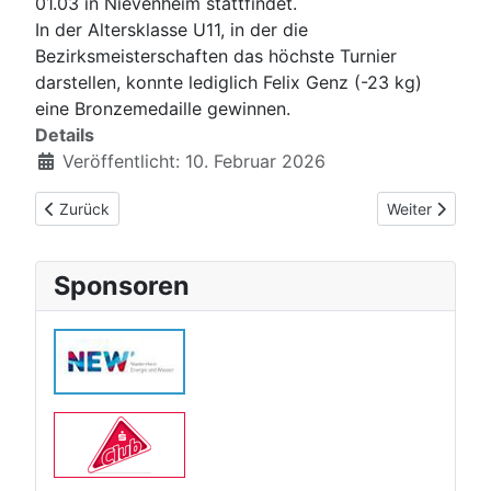
01.03 in Nievenheim stattfindet.
In der Altersklasse U11, in der die
Bezirksmeisterschaften das höchste Turnier
darstellen, konnte lediglich Felix Genz (-23 kg)
eine Bronzemedaille gewinnen.
Details
Veröffentlicht: 10. Februar 2026
Vorheriger Beitrag: Zweifache Qualifikation für Deutsche Meist
Nächster Beitr
Zurück
Weiter
Sponsoren