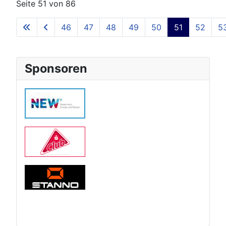
Seite 51 von 86
46
47
48
49
50
51
52
5
Sponsoren