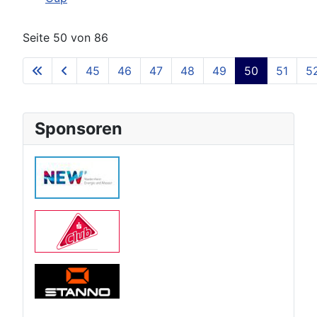
Seite 50 von 86
45
46
47
48
49
50
51
5
Sponsoren