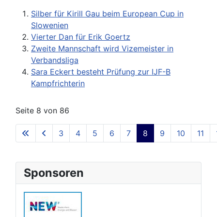
Silber für Kirill Gau beim European Cup in
Slowenien
Vierter Dan für Erik Goertz
Zweite Mannschaft wird Vizemeister in
Verbandsliga
Sara Eckert besteht Prüfung zur IJF-B
Kampfrichterin
Seite 8 von 86
3
4
5
6
7
8
9
10
11
Sponsoren