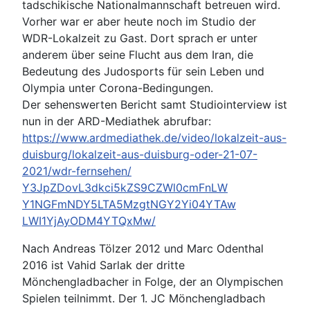
tadschikische Nationalmannschaft betreuen wird.
Vorher war er aber heute noch im Studio der
WDR-Lokalzeit zu Gast. Dort sprach er unter
anderem über seine Flucht aus dem Iran, die
Bedeutung des Judosports für sein Leben und
Olympia unter Corona-Bedingungen.
Der sehenswerten Bericht samt Studiointerview ist
nun in der ARD-Mediathek abrufbar:
https://www.ardmediathek.de/
video/lokalzeit-aus-
duisburg/
lokalzeit-aus-duisburg-oder-
21-07-
2021/wdr-fernsehen/
Y3JpZDovL3dkci5kZS9CZWl0cmFnLW
Y1NGFmNDY5LTA5MzgtNGY2Yi04YTAw
LWI1YjAyODM4YTQxMw/
Nach Andreas Tölzer 2012 und Marc Odenthal
2016 ist Vahid Sarlak der dritte
Mönchengladbacher in Folge, der an Olympischen
Spielen teilnimmt. Der 1. JC Mönchengladbach