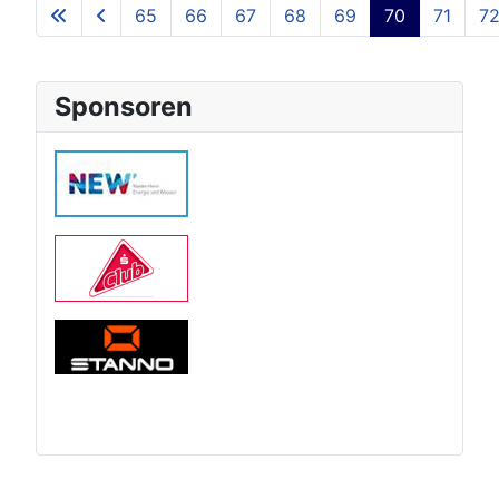
65
66
67
68
69
70
71
7
Sponsoren