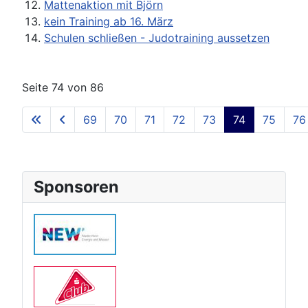
Mattenaktion mit Björn
kein Training ab 16. März
Schulen schließen - Judotraining aussetzen
Seite 74 von 86
69
70
71
72
73
74
75
76
Sponsoren